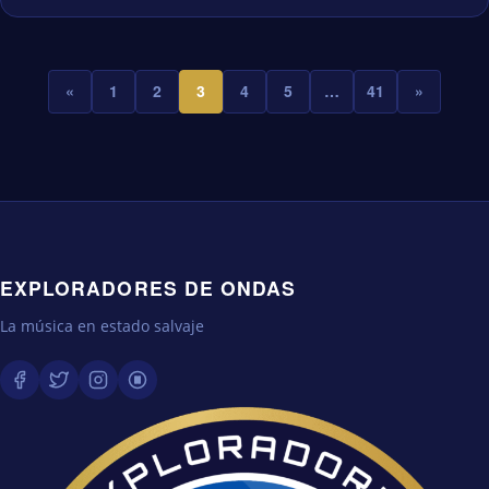
«
1
2
3
4
5
…
41
»
EXPLORADORES DE ONDAS
La música en estado salvaje