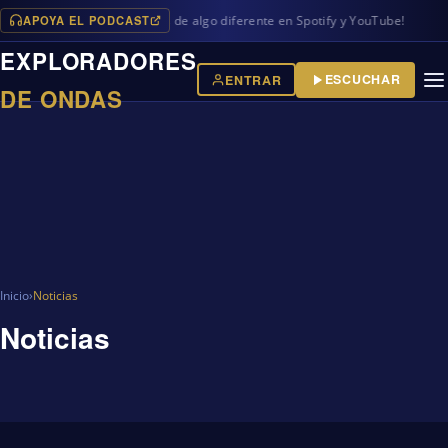
APOYA EL PODCAST
 en iVoox, además de algo diferente en Spotify y YouTube!
EXPLORADORES
ESCUCHAR
ENTRAR
DE ONDAS
Inicio
›
Noticias
Noticias