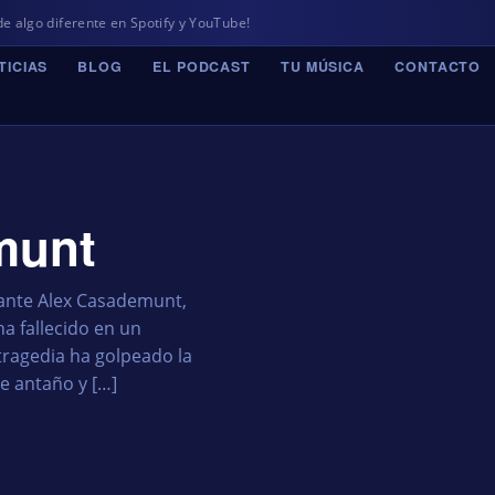
e en Spotify y YouTube!
TICIAS
BLOG
EL PODCAST
TU MÚSICA
CONTACTO
munt
ntante Alex Casademunt,
ha fallecido en un
 tragedia ha golpeado la
e antaño y […]