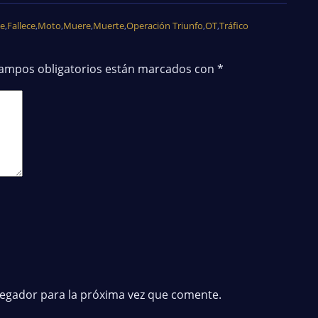
te
,
Fallece
,
Moto
,
Muere
,
Muerte
,
Operación Triunfo
,
OT
,
Tráfico
campos obligatorios están marcados con
*
vegador para la próxima vez que comente.