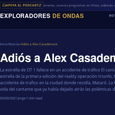
APOYA EL PODCAST
Próximamente, ¡nuevos programas en iVoox, además de algo diferent
EXPLORADORES
DE ONDAS
NO
Inicio
›
Noticias
›
Adiós a Alex Casademunt
Adiós a Alex Casade
La estrella de OT 1 fallece en un accidente de tráfico El ca
estrella de la primera edición del reality operación triunfo, 
accidente de trafico en la ciudad donde residía, Mataró. La
vida del cantante que ya había dejado atrás las polémicas d
03/03/2021
·
Jorge
·
1 min read