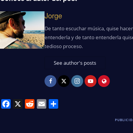
Jorge
De tanto escuchar música, quise hacerl
entenderla y de tanto entenderla quis
tedioso proceso.
See author's posts
Facebook
X
Reddit
Email
Share
PUBLICI