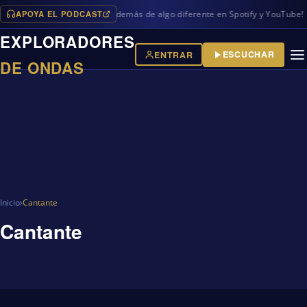
APOYA EL PODCAST
vos programas en iVoox, además de algo diferente en Spotify y YouTube!
EXPLORADORES
ESCUCHAR
ENTRAR
DE ONDAS
Inicio
›
Cantante
Cantante