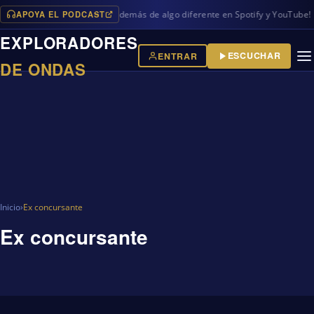
APOYA EL PODCAST
vos programas en iVoox, además de algo diferente en Spotify y YouTube!
EXPLORADORES
ESCUCHAR
ENTRAR
DE ONDAS
Inicio
›
Ex concursante
Ex concursante