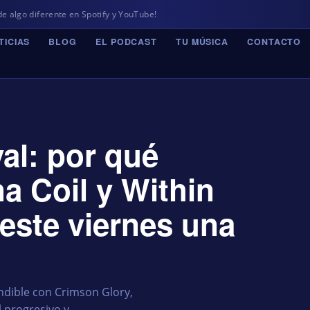
e en Spotify y YouTube!
TICIAS
BLOG
EL PODCAST
TU MÚSICA
CONTACTO
al: por qué
a Coil y Within
este viernes una
ndible con Crimson Glory,
progresivo y...