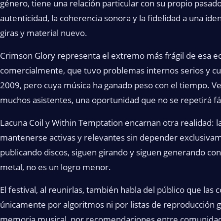
género, tiene una relación particular con su propio pasad
autenticidad, la coherencia sonora y la fidelidad a una id
giras y material nuevo.
Crimson Glory representa el extremo más frágil de esa e
comercialmente, que tuvo problemas internos serios y cuya
2009, pero cuya música ha ganado peso con el tiempo. Ver
muchos asistentes, una oportunidad que no se repetirá f
Lacuna Coil y Within Temptation encarnan otra realidad: 
mantenerse activas y relevantes sin depender exclusivam
publicando discos, siguen girando y siguen generando conv
metal, no es un logro menor.
El festival, al reunirlas, también habla del público que l
únicamente por algoritmos ni por listas de reproducción
memoria musical, por recomendaciones entre comunidades