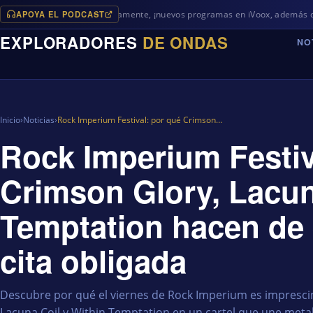
APOYA EL PODCAST
Próximamente, ¡nuevos programas en iVoox, además de algo diferent
EXPLORADORES
DE ONDAS
NO
Inicio
›
Noticias
›
Rock Imperium Festival: por qué Crimson…
Rock Imperium Festiv
Crimson Glory, Lacun
Temptation hacen de 
cita obligada
Descubre por qué el viernes de Rock Imperium es impresci
Lacuna Coil y Within Temptation en un cartel que une metal 