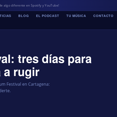
te en Spotify y YouTube!
TICIAS
BLOG
EL PODCAST
TU MÚSICA
CONTACTO
l: tres días para
 a rugir
um Festival en Cartagena:
derte.