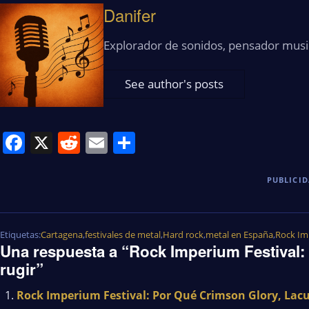
Danifer
Explorador de sonidos, pensador musi
See author's posts
Facebook
X
Reddit
Email
Share
PUBLICI
Etiquetas:
Cartagena
,
festivales de metal
,
Hard rock
,
metal en España
,
Rock Im
Una respuesta a “Rock Imperium Festival: 
rugir”
Rock Imperium Festival: Por Qué Crimson Glory, Lac