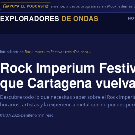
APOYA EL PODCAST
Próximamente, ¡nuevos programas en iVoox, además de algo diferen
EXPLORADORES
DE ONDAS
NO
Inicio
›
Noticias
›
Rock Imperium Festival: tres días para…
Rock Imperium Festiva
que Cartagena vuelva
Descubre todo lo que necesitas saber sobre el Rock Imperi
horarios, artistas y la experiencia metal que no puedes per
01/07/2026
·
Danifer
·
6 min read