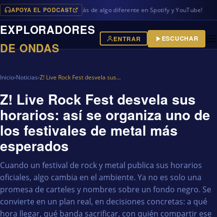
APOYA EL PODCAST
ogramas en iVoox, además de algo diferente en Spotify y YouTube!
EXPLORADORES
ESCUCHAR
ENTRAR
DE ONDAS
Inicio
›
Noticias
›
Z! Live Rock Fest desvela sus…
Z! Live Rock Fest desvela sus
horarios: así se organiza uno de
los festivales de metal más
esperados
Cuando un festival de rock y metal publica sus horarios
oficiales, algo cambia en el ambiente. Ya no es solo una
promesa de carteles y nombres sobre un fondo negro. Se
convierte en un plan real, en decisiones concretas: a qué
hora llegar, qué banda sacrificar, con quién compartir ese