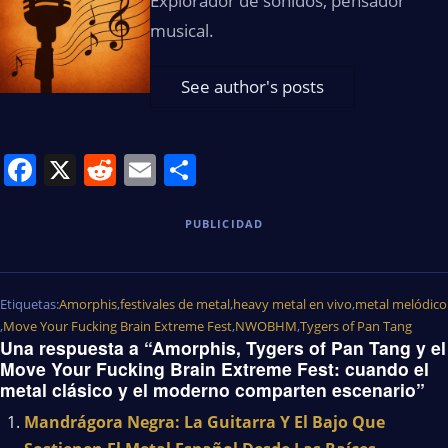
Explorador de sonidos, pensador
musical.
See author's posts
Facebook
X
Reddit
Email
Share
PUBLICIDAD
Etiquetas:
Amorphis
,
festivales de metal
,
heavy metal en vivo
,
metal melódico
,
Move Your Fucking Brain Extreme Fest
,
NWOBHM
,
Tygers of Pan Tang
Una respuesta a “Amorphis, Tygers of Pan Tang y el
Move Your Fucking Brain Extreme Fest: cuando el
metal clásico y el moderno comparten escenario”
Mandrágora Negra: La Guitarra Y El Bajo Que