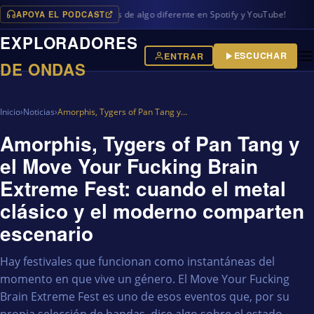
APOYA EL PODCAST
amas en iVoox, además de algo diferente en Spotify y YouTube!
EXPLORADORES
ESCUCHAR
ENTRAR
DE ONDAS
Inicio
›
Noticias
›
Amorphis, Tygers of Pan Tang y…
Amorphis, Tygers of Pan Tang y
el Move Your Fucking Brain
Extreme Fest: cuando el metal
clásico y el moderno comparten
escenario
Hay festivales que funcionan como instantáneas del
momento en que vive un género. El Move Your Fucking
Brain Extreme Fest es uno de esos eventos que, por su
propia selección de bandas, dice algo sobre el estado