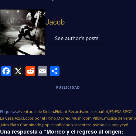
Jacob
See author's posts
Facebook
X
Reddit
Email
Share
PUBLICIDAD
Etiquetas:
Aventuras de Kirlian
,
Elefant Records
,
indie español
,
JENESAISPOP
,
La Casa Azul
,
Locos por el ritmo
,
Morreo
,
Mushroom Pillow
,
música de verano
,
Niza
,
Plato Combinado
,
pop español
,
pop sesentero
,
psicodelia pop
,
yeyé
Una respuesta a “Morreo y el regreso al origen: