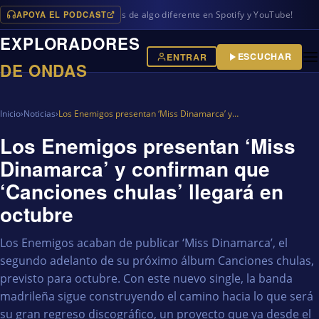
APOYA EL PODCAST
gramas en iVoox, además de algo diferente en Spotify y YouTube!
EXPLORADORES
ESCUCHAR
ENTRAR
DE ONDAS
Inicio
›
Noticias
›
Los Enemigos presentan ‘Miss Dinamarca’ y…
Los Enemigos presentan ‘Miss
Dinamarca’ y confirman que
‘Canciones chulas’ llegará en
octubre
Los Enemigos acaban de publicar ‘Miss Dinamarca’, el
segundo adelanto de su próximo álbum Canciones chulas,
previsto para octubre. Con este nuevo single, la banda
madrileña sigue construyendo el camino hacia lo que será
su gran regreso discográfico, un proyecto que ya desde el