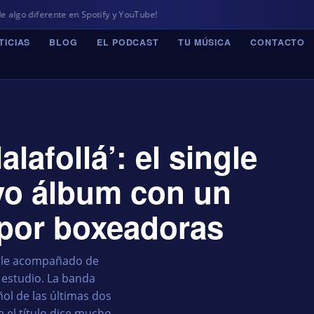
e en Spotify y YouTube!
TICIAS
BLOG
EL PODCAST
TU MÚSICA
CONTACTO
lafollá’: el single
vo álbum con un
 por boxeadoras
ngle acompañado de
 estudio. La banda
ol de las últimas dos
 el título dice mucho