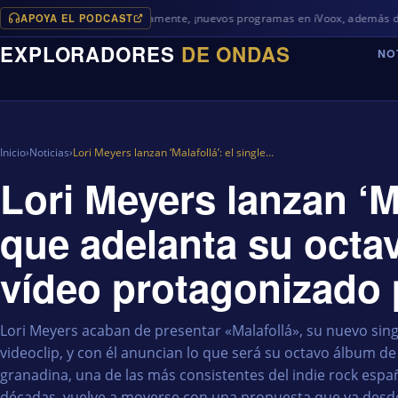
APOYA EL PODCAST
Próximamente, ¡nuevos programas en iVoox, además de algo diferent
EXPLORADORES
DE ONDAS
NO
Inicio
›
Noticias
›
Lori Meyers lanzan ‘Malafollá’: el single…
Lori Meyers lanzan ‘Ma
que adelanta su octa
vídeo protagonizado
Lori Meyers acaban de presentar «Malafollá», su nuevo si
videoclip, y con él anuncian lo que será su octavo álbum de
granadina, una de las más consistentes del indie rock españ
décadas, vuelve a moverse con una propuesta que ya desde