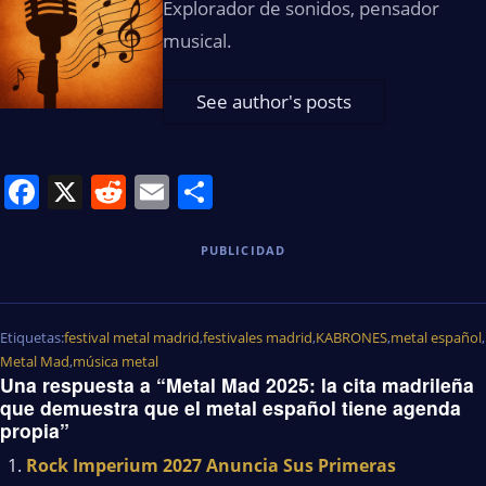
Explorador de sonidos, pensador
musical.
See author's posts
Facebook
X
Reddit
Email
Share
PUBLICIDAD
Etiquetas:
festival metal madrid
,
festivales madrid
,
KABRONES
,
metal español
,
Metal Mad
,
música metal
Una respuesta a “Metal Mad 2025: la cita madrileña
que demuestra que el metal español tiene agenda
propia”
Rock Imperium 2027 Anuncia Sus Primeras