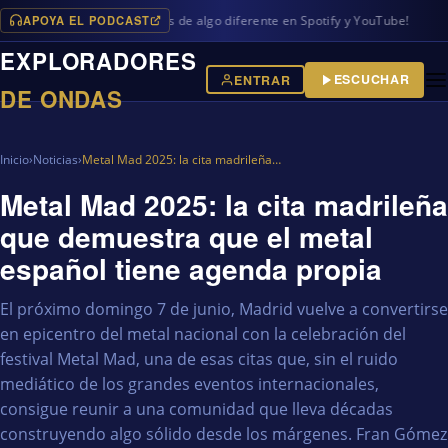
APOYA EL PODCAST
amas en iVoox, además de algo diferente en Spotify y YouTube!
EXPLORADORES
ESCUCHAR
ENTRAR
DE ONDAS
Inicio
›
Noticias
›
Metal Mad 2025: la cita madrileña…
Metal Mad 2025: la cita madrileña
que demuestra que el metal
español tiene agenda propia
El próximo domingo 7 de junio, Madrid vuelve a convertirse
en epicentro del metal nacional con la celebración del
festival Metal Mad, una de esas citas que, sin el ruido
mediático de los grandes eventos internacionales,
consigue reunir a una comunidad que lleva décadas
construyendo algo sólido desde los márgenes. Fran Gómez