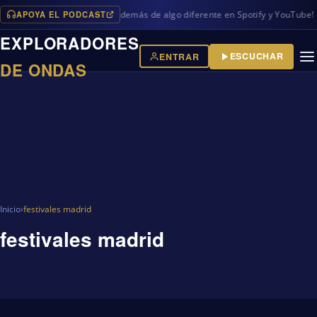
APOYA EL PODCAST
vos programas en iVoox, además de algo diferente en Spotify y YouTube!
EXPLORADORES
ESCUCHAR
ENTRAR
DE ONDAS
Inicio
›
festivales madrid
festivales madrid