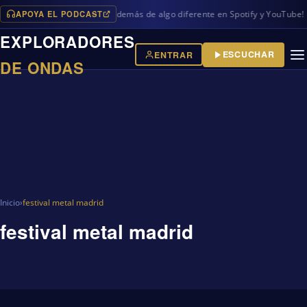
APOYA EL PODCAST
vos programas en iVoox, además de algo diferente en Spotify y YouTube!
EXPLORADORES
ESCUCHAR
ENTRAR
DE ONDAS
Inicio
›
festival metal madrid
festival metal madrid