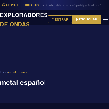
APOYA EL PODCAST
mas en iVoox, además de algo diferente en Spotify y YouTube!
EXPLORADORES
ESCUCHAR
ENTRAR
DE ONDAS
Inicio
›
metal español
metal español