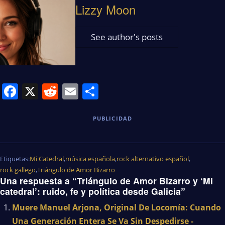
Lizzy Moon
See author's posts
Facebook
X
Reddit
Email
Share
PUBLICIDAD
Etiquetas:
Mi Catedral
,
música española
,
rock alternativo español
,
rock gallego
,
Triángulo de Amor Bizarro
Una respuesta a “Triángulo de Amor Bizarro y ‘Mi
catedral’: ruido, fe y política desde Galicia”
Muere Manuel Arjona, Original De Locomía: Cuando
Una Generación Entera Se Va Sin Despedirse -