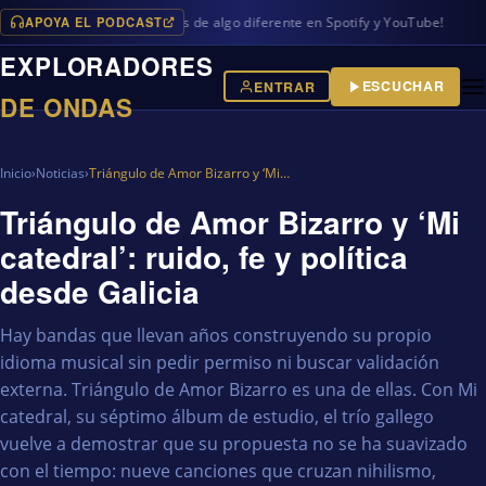
APOYA EL PODCAST
ramas en iVoox, además de algo diferente en Spotify y YouTube!
EXPLORADORES
ESCUCHAR
ENTRAR
DE ONDAS
Inicio
›
Noticias
›
Triángulo de Amor Bizarro y ‘Mi…
Triángulo de Amor Bizarro y ‘Mi
catedral’: ruido, fe y política
desde Galicia
Hay bandas que llevan años construyendo su propio
idioma musical sin pedir permiso ni buscar validación
externa. Triángulo de Amor Bizarro es una de ellas. Con Mi
catedral, su séptimo álbum de estudio, el trío gallego
vuelve a demostrar que su propuesta no se ha suavizado
con el tiempo: nueve canciones que cruzan nihilismo,