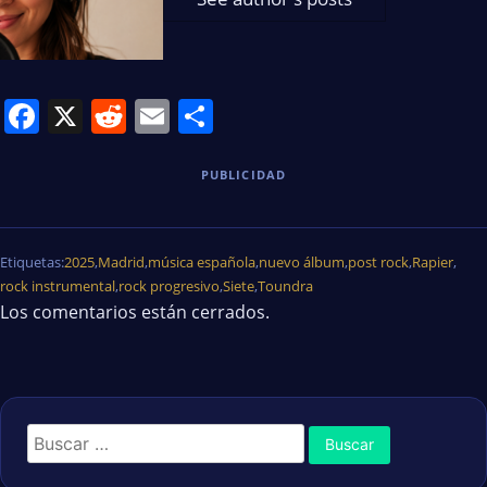
Facebook
X
Reddit
Email
Share
PUBLICIDAD
Etiquetas:
2025
,
Madrid
,
música española
,
nuevo álbum
,
post rock
,
Rapier
,
rock instrumental
,
rock progresivo
,
Siete
,
Toundra
Los comentarios están cerrados.
Buscar: