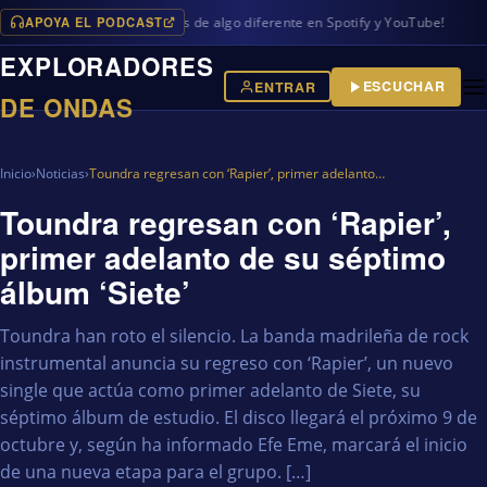
APOYA EL PODCAST
ramas en iVoox, además de algo diferente en Spotify y YouTube!
EXPLORADORES
ESCUCHAR
ENTRAR
DE ONDAS
Inicio
›
Noticias
›
Toundra regresan con ‘Rapier’, primer adelanto…
Toundra regresan con ‘Rapier’,
primer adelanto de su séptimo
álbum ‘Siete’
Toundra han roto el silencio. La banda madrileña de rock
instrumental anuncia su regreso con ‘Rapier’, un nuevo
single que actúa como primer adelanto de Siete, su
séptimo álbum de estudio. El disco llegará el próximo 9 de
octubre y, según ha informado Efe Eme, marcará el inicio
de una nueva etapa para el grupo. […]