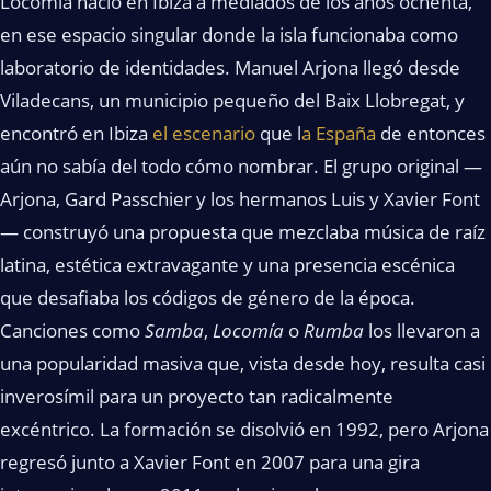
Locomía nació en Ibiza a mediados de los años ochenta,
en ese espacio singular donde la isla funcionaba como
laboratorio de identidades. Manuel Arjona llegó desde
Viladecans, un municipio pequeño del Baix Llobregat, y
encontró en Ibiza
el escenario
que l
a España
de entonces
aún no sabía del todo cómo nombrar. El grupo original —
Arjona, Gard Passchier y los hermanos Luis y Xavier Font
— construyó una propuesta que mezclaba música de raíz
latina, estética extravagante y una presencia escénica
que desafiaba los códigos de género de la época.
Canciones como
Samba
,
Locomía
o
Rumba
los llevaron a
una popularidad masiva que, vista desde hoy, resulta casi
inverosímil para un proyecto tan radicalmente
excéntrico. La formación se disolvió en 1992, pero Arjona
regresó junto a Xavier Font en 2007 para una gira