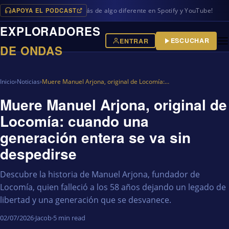
APOYA EL PODCAST
ogramas en iVoox, además de algo diferente en Spotify y YouTube!
EXPLORADORES
ESCUCHAR
ENTRAR
DE ONDAS
Inicio
›
Noticias
›
Muere Manuel Arjona, original de Locomía:…
Muere Manuel Arjona, original de
Locomía: cuando una
generación entera se va sin
despedirse
Descubre la historia de Manuel Arjona, fundador de
Locomía, quien falleció a los 58 años dejando un legado de
libertad y una generación que se desvanece.
02/07/2026
·
Jacob
·
5 min read