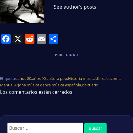
See author's posts
Facebook
X
Reddit
Email
Share
PUBLICIDAD
Etiquetas:
años 80
,
años 90
,
cultura pop
,
Historia musical
,
Ibiza
,
Locomía
,
Manuel Arjona
,
música dance
,
música española
,
obituario
Los comentarios están cerrados.
Buscar: