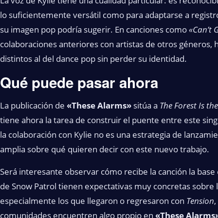
La voz de Kylie tiene una cualidad particular: es reconoc
lo suficientemente versátil como para adaptarse a regis
su imagen pop podría sugerir. En canciones como
«Can’t 
colaboraciones anteriores con artistas de otros géneros
distintos al del dance pop sin perder su identidad.
Qué puede pasar ahora
La publicación de
«These Alarms»
sitúa a
The Forest Is th
tiene ahora la tarea de construir el puente entre este sin
la colaboración con Kylie no es una estrategia de lanzamie
amplia sobre qué quieren decir con este nuevo trabajo.
Será interesante observar cómo recibe la canción la base
de Snow Patrol tienen expectativas muy concretas sobre l
especialmente los que llegaron o regresaron con
Tension
,
comunidades encuentren algo propio en
«These Alarms