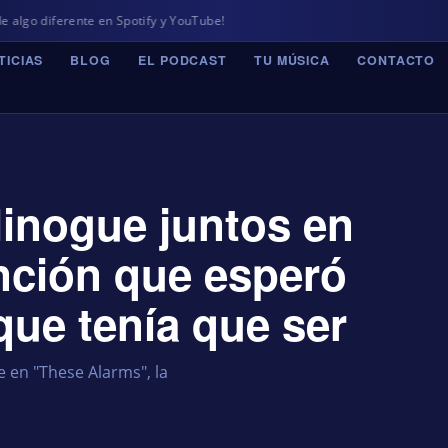
e en Spotify y YouTube!
TICIAS
BLOG
EL PODCAST
TU MÚSICA
CONTACTO
Minogue juntos en
anción que esperó
que tenía que ser
 en "These Alarms", la