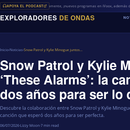
APOYA EL PODCAST
Próximamente, ¡nuevos programas en iVoox, además de algo diferent
EXPLORADORES
DE ONDAS
NO
Inicio
›
Noticias
›
Snow Patrol y Kylie Minogue juntos…
Snow Patrol y Kylie 
‘These Alarms’: la c
dos años para ser lo 
Descubre la colaboración entre Snow Patrol y Kylie Minogue
canción que esperó dos años para ser perfecta.
06/07/2026
·
Lizzy Moon
·
7 min read