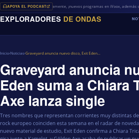
APOYA EL PODCAST
Próximamente, ¡nuevos programas en iVoox, además de algo diferen
EXPLORADORES
DE ONDAS
NO
Inicio
›
Noticias
›
Graveyard anuncia nuevo disco, Exit Eden…
Graveyard anuncia nu
Eden suma a Chiara T
Axe lanza single
Tres nombres que representan corrientes muy distintas den
rock europeo coinciden esta semana en el radar de noved
nuevo material de estudio, Exit Eden confirma a Chiara Tri
gira junto a Kamelot, y Gölden Axe acaba de publicar un nue