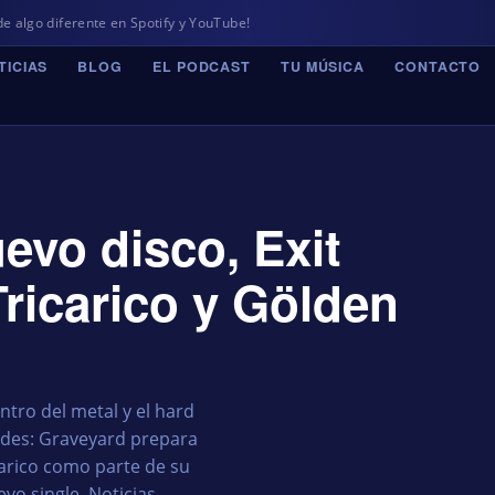
te en Spotify y YouTube!
TICIAS
BLOG
EL PODCAST
TU MÚSICA
CONTACTO
evo disco, Exit
ricarico y Gölden
tro del metal y el hard
ades: Graveyard prepara
carico como parte de su
vo single. Noticias