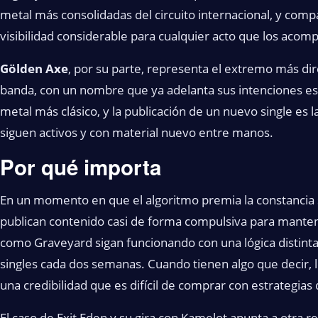
metal más consolidadas del circuito internacional, y comp
visibilidad considerable para cualquier acto que los acom
Gölden Axe
, por su parte, representa el extremo más dire
banda, con un nombre que ya adelanta sus intenciones es
metal más clásico, y la publicación de un nuevo single es
siguen activos y con material nuevo entre manos.
Por qué importa
En un momento en que el algoritmo premia la constancia s
publican contenido casi de forma compulsiva para mantene
como Graveyard sigan funcionando con una lógica distinta
singles cada dos semanas. Cuando tienen algo que decir, l
una credibilidad que es difícil de comprar con estrategias
El caso de Exit Eden y su gira con Kamelot apunta a otra re