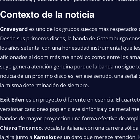
Contexto de la noticia
Graveyard
es uno de los grupos suecos más respetados
Desde sus primeros discos, la banda de Gotemburgo const
los años setenta, con una honestidad instrumental que le
aficionados al doom más melancólico como entre los ama
suyo genera atención genuina porque la banda no sigue te
noticia de un próximo disco es, en ese sentido, una seña
la misma determinación de siempre.
Exit Eden
es un proyecto diferente en esencia. El cuarte
versionar canciones pop en clave sinfónica y de metal mel
bandas de mayor proyección una forma efectiva de amplia
Chiara Tricarico
, vocalista italiana con una carrera sóli
la gira junto a
Kamelot
es un dato que merece atención. 