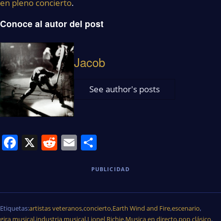
en pleno concierto
.
Conoce al autor del post
Jacob
See author's posts
Facebook
X
Reddit
Email
Share
PUBLICIDAD
Etiquetas:
artistas veteranos
,
concierto
,
Earth Wind and Fire
,
escenario
,
gira musical
,
industria musical
,
Lionel Richie
,
Musica en directo
,
pop clásico
,