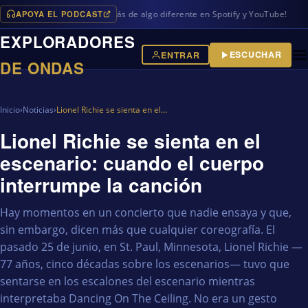
APOYA EL PODCAST
ogramas en iVoox, además de algo diferente en Spotify y YouTube!
EXPLORADORES
ESCUCHAR
ENTRAR
DE ONDAS
Inicio
›
Noticias
›
Lionel Richie se sienta en el…
Lionel Richie se sienta en el
escenario: cuando el cuerpo
interrumpe la canción
Hay momentos en un concierto que nadie ensaya y que,
sin embargo, dicen más que cualquier coreografía. El
pasado 25 de junio, en St. Paul, Minnesota, Lionel Richie —
77 años, cinco décadas sobre los escenarios— tuvo que
sentarse en los escalones del escenario mientras
interpretaba Dancing On The Ceiling. No era un gesto