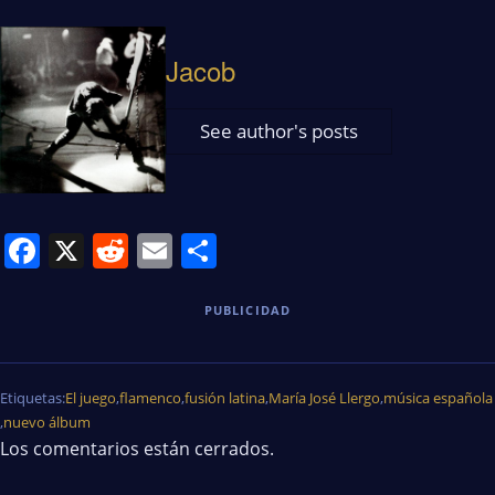
Jacob
See author's posts
Facebook
X
Reddit
Email
Share
PUBLICIDAD
Etiquetas:
El juego
,
flamenco
,
fusión latina
,
María José Llergo
,
música española
,
nuevo álbum
Los comentarios están cerrados.