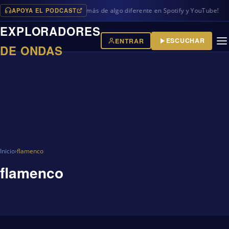
APOYA EL PODCAST
rogramas en iVoox, además de algo diferente en Spotify y YouTube!
EXPLORADORES
ESCUCHAR
ENTRAR
DE ONDAS
Inicio
›
flamenco
flamenco