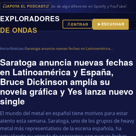
APOYA EL PODCAST
ogramas en iVoox, además de algo diferente en Spotify y YouTube!
EXPLORADORES
ESCUCHAR
ENTRAR
DE ONDAS
Inicio
›
Noticias
›
Saratoga anuncia nuevas fechas en Latinoamérica…
Saratoga anuncia nuevas fechas
en Latinoamérica y España,
Bruce Dickinson amplía su
novela gráfica y Yes lanza nuevo
single
El mundo del metal en español tiene motivos para estar
atento esta semana. Saratoga, uno de los grupos de heavy
metal más representativos de la escena española, ha
actualizado su agenda de conciertos con nuevas fechas