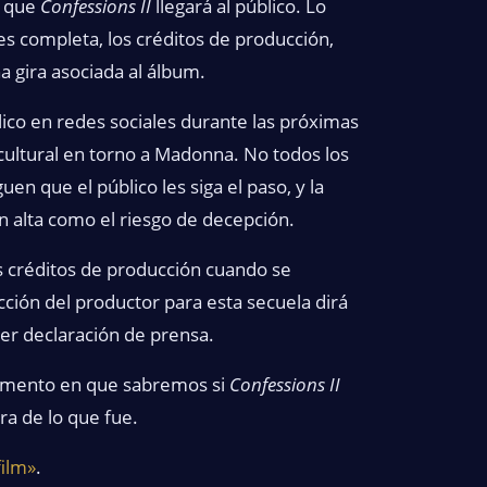
n que
Confessions II
llegará al público. Lo
es completa, los créditos de producción,
na gira asociada al álbum.
blico en redes sociales durante las próximas
cultural en torno a Madonna. No todos los
en que el público les siga el paso, y la
n alta como el riesgo de decepción.
s créditos de producción cuando se
cción del productor para esta secuela dirá
ier declaración de prensa.
 momento en que sabremos si
Confessions II
bra de lo que fue.
film»
.