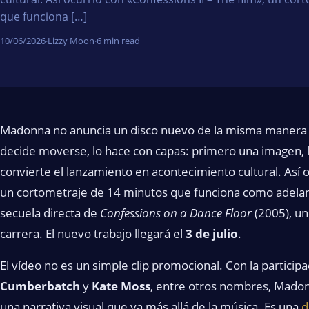
que funciona […]
10/06/2026
·
Lizzy Moon
·
6 min read
Madonna no anuncia un disco nuevo de la misma manera qu
decide moverse, lo hace con capas: primero una imagen,
convierte el lanzamiento en acontecimiento cultural. Así 
un cortometraje de 14 minutos que funciona como adela
secuela directa de
Confessions on a Dance Floor
(2005), un
carrera. El nuevo trabajo llegará el
3 de julio
.
El vídeo no es un simple clip promocional. Con la particip
Cumberbatch
y
Kate Moss
, entre otros nombres, Mado
una narrativa visual que va más allá de la música. Es una
d