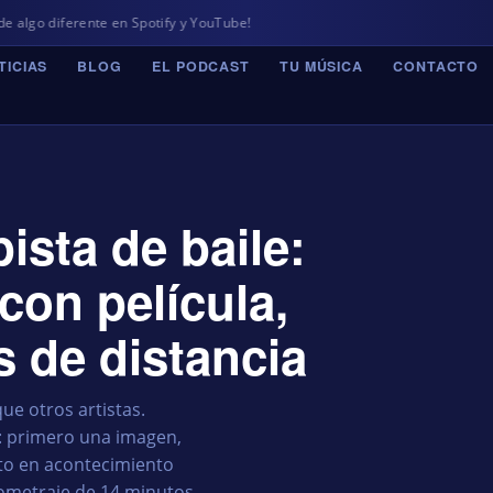
rente en Spotify y YouTube!
TICIAS
BLOG
EL PODCAST
TU MÚSICA
CONTACTO
ista de baile:
 con película,
s de distancia
e otros artistas.
: primero una imagen,
nto en acontecimiento
rtometraje de 14 minutos