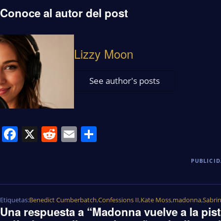
Conoce al autor del post
Lizzy Moon
See author's posts
Facebook
X
Reddit
Email
Share
PUBLICI
Etiquetas:
Benedict Cumberbatch
,
Confessions II
,
Kate Moss
,
madonna
,
Sabri
Una respuesta a “Madonna vuelve a la pista