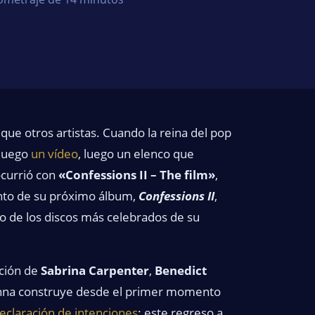
e otros artistas. Cuando la reina del pop
 luego
un vídeo
, luego un elenco que
ocurrió con
«Confessions II – The film»
,
nto de su próximo álbum,
Confessions II
,
o de los discos más celebrados de su
ación de
Sabrina Carpenter
,
Benedict
nna construye desde el primer momento
eclaración de intenciones
: este regreso a