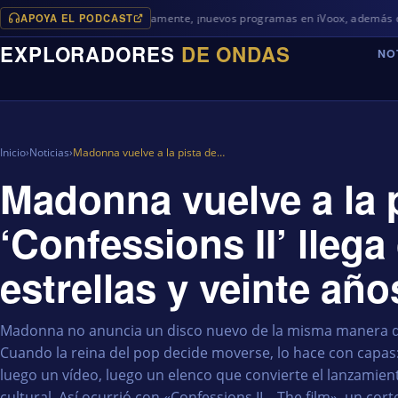
APOYA EL PODCAST
Próximamente, ¡nuevos programas en iVoox, además de algo dife
EXPLORADORES
DE ONDAS
NO
Inicio
›
Noticias
›
Madonna vuelve a la pista de…
Madonna vuelve a la p
‘Confessions II’ llega
estrellas y veinte año
Madonna no anuncia un disco nuevo de la misma manera qu
Cuando la reina del pop decide moverse, lo hace con capas
luego un vídeo, luego un elenco que convierte el lanzamie
cultural. Así ocurrió con «Confessions II – The film», un co