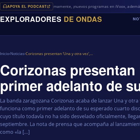
APOYA EL PODCAST
Próximamente, ¡nuevos programas en iVoox, además de algo dife
EXPLORADORES
DE ONDAS
NO
Inicio
›
Noticias
›
Corizonas presentan ‘Una y otra vez’,…
Corizonas presentan ‘
primer adelanto de s
La banda zaragozana Corizonas acaba de lanzar Una y otra 
funciona como primer adelanto de su esperado cuarto disco
cuyo título todavía no ha sido desvelado oficialmente, lleg
septiembre. La nota de prensa que acompaña al lanzamient
como «la […]