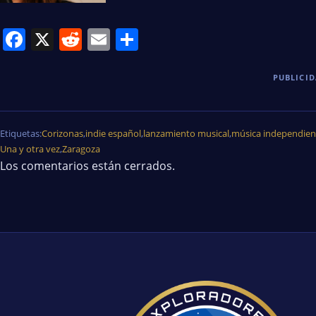
Facebook
X
Reddit
Email
Share
PUBLICI
Etiquetas:
Corizonas
,
indie español
,
lanzamiento musical
,
música independien
Una y otra vez
,
Zaragoza
Los comentarios están cerrados.