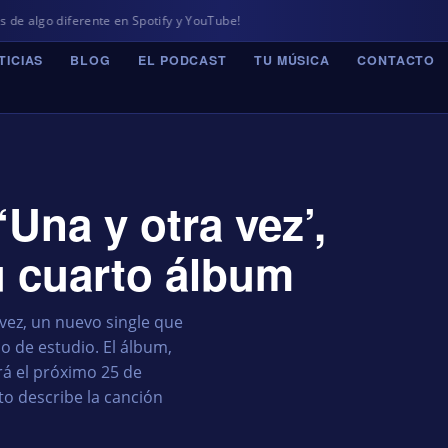
rente en Spotify y YouTube!
TICIAS
BLOG
EL PODCAST
TU MÚSICA
CONTACTO
Una y otra vez’,
u cuarto álbum
vez, un nuevo single que
 de estudio. El álbum,
ará el próximo 25 de
o describe la canción