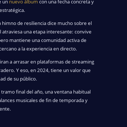
e un
nuevo álbum
con una fecha concreta y
estratégica.
n himno de resiliencia dice mucho sobre el
l atraviesa una etapa interesante: convive
, pero mantiene una comunidad activa de
rcano a la experiencia en directo.
ran a arrasar en plataformas de streaming
uradero. Y eso, en 2024, tiene un valor que
dad de su público.
 tramo final del año, una ventana habitual
alances musicales de fin de temporada y
ente.