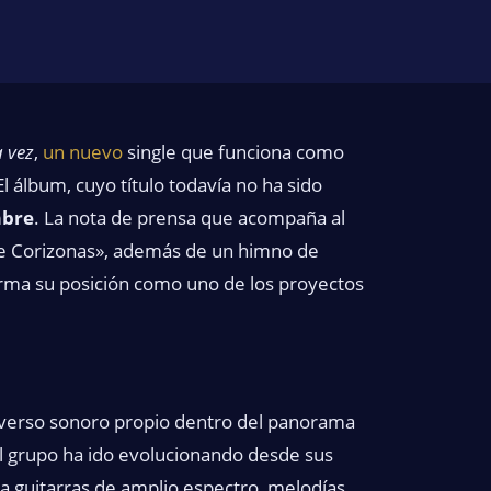
a vez
,
un nuevo
single que funciona como
l álbum, cuyo título todavía no ha sido
mbre
. La nota de prensa que acompaña al
de Corizonas», además de un himno de
firma su posición como uno de los proyectos
iverso sonoro propio dentro del panorama
el grupo ha ido evolucionando desde sus
la guitarras de amplio espectro, melodías