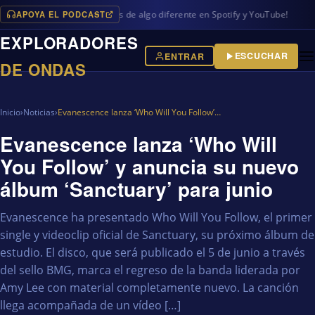
APOYA EL PODCAST
ramas en iVoox, además de algo diferente en Spotify y YouTube!
EXPLORADORES
ESCUCHAR
ENTRAR
DE ONDAS
Inicio
›
Noticias
›
Evanescence lanza ‘Who Will You Follow’…
Evanescence lanza ‘Who Will
You Follow’ y anuncia su nuevo
álbum ‘Sanctuary’ para junio
Evanescence ha presentado Who Will You Follow, el primer
single y videoclip oficial de Sanctuary, su próximo álbum de
estudio. El disco, que será publicado el 5 de junio a través
del sello BMG, marca el regreso de la banda liderada por
Amy Lee con material completamente nuevo. La canción
llega acompañada de un vídeo […]