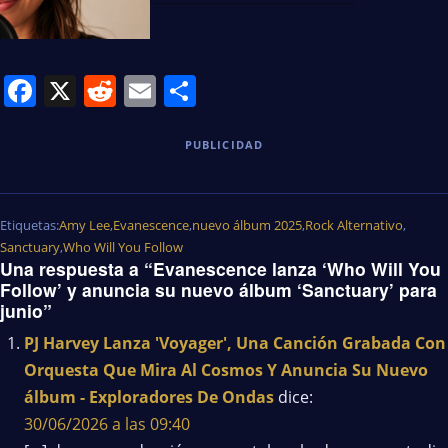
Facebook
X
Reddit
Email
Share
PUBLICIDAD
Etiquetas:
Amy Lee
,
Evanescence
,
nuevo álbum 2025
,
Rock Alternativo
,
Sanctuary
,
Who Will You Follow
Una respuesta a “Evanescence lanza ‘Who Will You
Follow’ y anuncia su nuevo álbum ‘Sanctuary’ para
junio”
PJ Harvey Lanza 'Voyager', Una Canción Grabada Con
Orquesta Que Mira Al Cosmos Y Anuncia Su Nuevo
álbum - Exploradores De Ondas
dice:
30/06/2026 a las 09:40