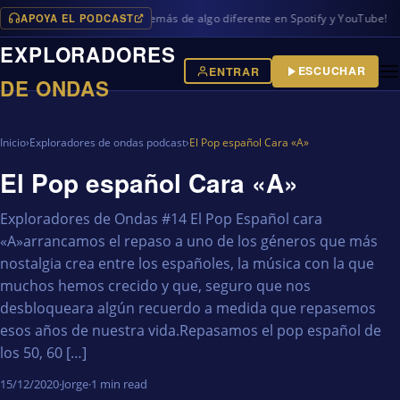
APOYA EL PODCAST
 programas en iVoox, además de algo diferente en Spotify y YouTube!
EXPLORADORES
ESCUCHAR
ENTRAR
DE ONDAS
Inicio
›
Exploradores de ondas podcast
›
El Pop español Cara «A»
El Pop español Cara «A»
Exploradores de Ondas #14 El Pop Español cara
«A»arrancamos el repaso a uno de los géneros que más
nostalgia crea entre los españoles, la música con la que
muchos hemos crecido y que, seguro que nos
desbloqueara algún recuerdo a medida que repasemos
esos años de nuestra vida.Repasamos el pop español de
los 50, 60 […]
15/12/2020
·
Jorge
·
1 min read