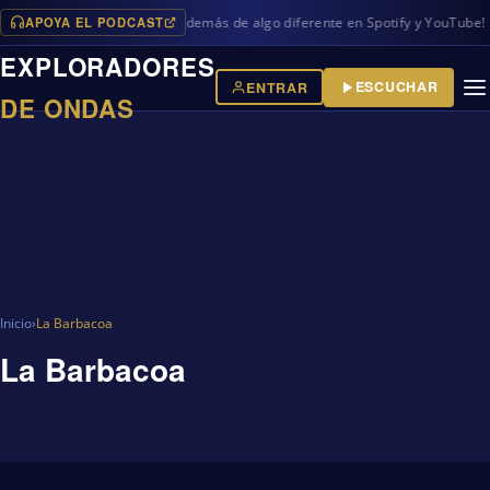
APOYA EL PODCAST
vos programas en iVoox, además de algo diferente en Spotify y YouTube!
EXPLORADORES
ESCUCHAR
ENTRAR
DE ONDAS
Inicio
›
La Barbacoa
La Barbacoa