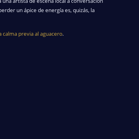
 una artista de escena local a conversación
perder un ápice de energía es, quizás, la
a calma previa al aguacero
.