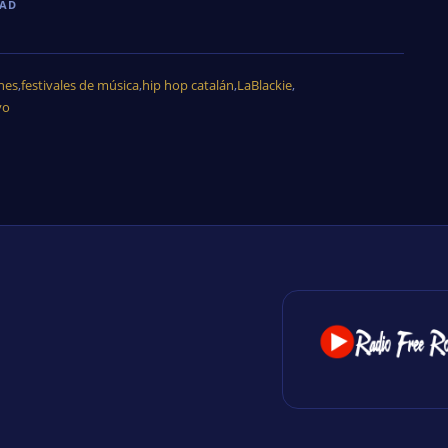
DAD
nes
,
festivales de música
,
hip hop catalán
,
LaBlackie
,
vo