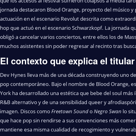
que los accesos al festival sufrieron colapsos a media tar
jornada destacaron Blood Orange, proyecto del músico y 
actuación en el escenario Revolut descrita como extraordin
hop que actuó en el escenario Schwarzkopf. La jornada qu
obligó a cancelar varios conciertos, entre ellos los de Mas
muchos asistentes sin poder regresar al recinto tras busca
El contexto que explica el titular
Dev Hynes lleva más de una década construyendo uno de 
pop contemporáneo. Bajo el nombre de Blood Orange, est
York ha desarrollado una estética que bebe del soul más ín
R&B alternativo y de una sensibilidad queer y afrodiaspó
imagen. Discos como
Freetown Sound
o
Negro Swan
lo sit
que hace pop sin rendirse a sus convenciones más comerci
mantiene esa misma cualidad de recogimiento y vulnerabil