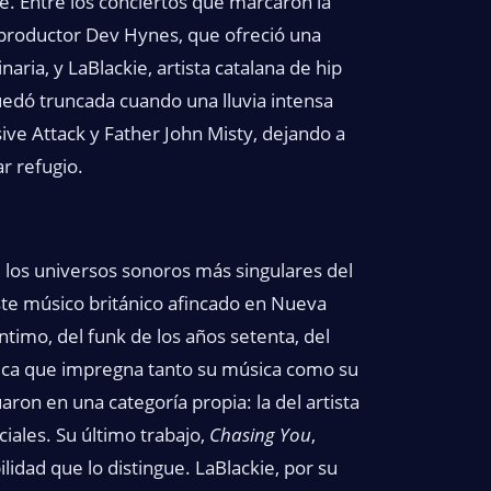
de. Entre los conciertos que marcaron la
productor Dev Hynes, que ofreció una
aria, y LaBlackie, artista catalana de hip
edó truncada cuando una lluvia intensa
sive Attack y Father John Misty, dejando a
r refugio.
los universos sonoros más singulares del
e músico británico afincado en Nueva
timo, del funk de los años setenta, del
rica que impregna tanto su música como su
uaron en una categoría propia: la del artista
ales. Su último trabajo,
Chasing You
,
idad que lo distingue. LaBlackie, por su