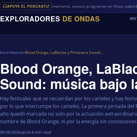
APOYA EL PODCAST
Próximamente, ¡nuevos programas en iVoox, además de algo dif
EXPLORADORES
DE ONDAS
NO
Inicio
›
Noticias
›
Blood Orange, LaBlackie y Primavera Sound:…
Blood Orange, LaBlac
Sound: música bajo l
Hay festivales que se recuerdan por los carteles y hay fest
por lo que interrumpe los carteles. La primera jornada del
año quedó marcada no solo por la actuación extraordinaria
nombre de Blood Orange, ni por la energía sin concesiones 
06/06/2026
·
Jacob
·
6 min read