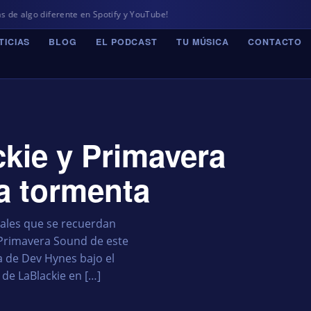
erente en Spotify y YouTube!
TICIAS
BLOG
EL PODCAST
TU MÚSICA
CONTACTO
kie y Primavera
a tormenta
ivales que se recuerdan
 Primavera Sound de este
 de Dev Hynes bajo el
de LaBlackie en […]