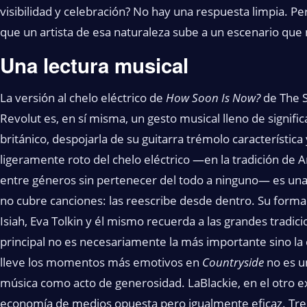
visibilidad y celebración? No hay una respuesta limpia. 
que un artista de esa naturaleza sube a un escenario que
Una lectura musical
La versión al chelo eléctrico de
How Soon Is Now?
de The S
Revolut es, en sí misma, un gesto musical lleno de signifi
británico, despojarla de su guitarra trémolo característica 
ligeramente roto del chelo eléctrico —en la tradición de Ar
entre géneros sin pertenecer del todo a ninguno— es una 
no cubre canciones: las reescribe desde dentro. Su forma 
Isiah, Eva Tolkin y él mismo recuerda a las grandes tradici
principal no es necesariamente la más importante sino la q
lleve los momentos más emotivos en
Countryside
no es u
música como acto de generosidad. LaBlackie, en el otro e
economía de medios opuesta pero igualmente eficaz. Tres