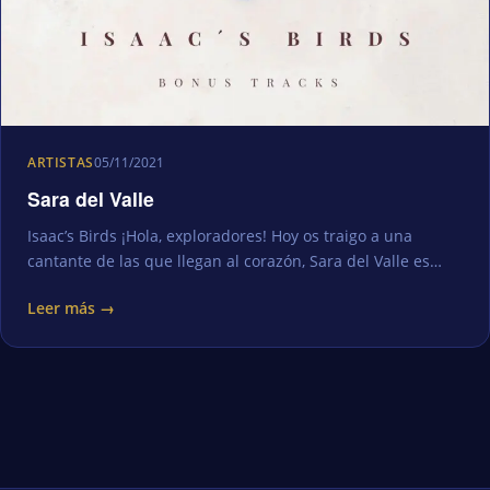
ARTISTAS
05/11/2021
Sara del Valle
Isaac’s Birds ¡Hola, exploradores! Hoy os traigo a una
cantante de las que llegan al corazón, Sara del Valle es…
Leer más →