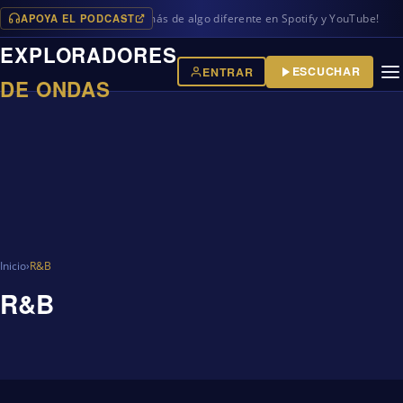
APOYA EL PODCAST
ramas en iVoox, además de algo diferente en Spotify y YouTube!
EXPLORADORES
ESCUCHAR
ENTRAR
DE ONDAS
Inicio
›
R&B
R&B