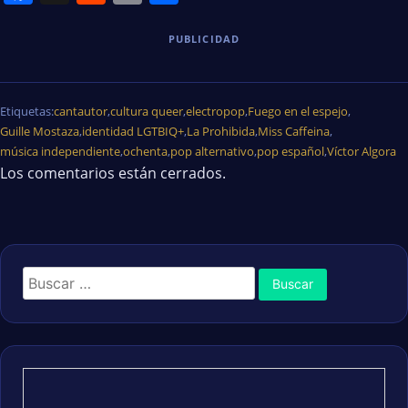
PUBLICIDAD
Etiquetas:
cantautor
,
cultura queer
,
electropop
,
Fuego en el espejo
,
Guille Mostaza
,
identidad LGTBIQ+
,
La Prohibida
,
Miss Caffeina
,
música independiente
,
ochenta
,
pop alternativo
,
pop español
,
Víctor Algora
Los comentarios están cerrados.
Buscar: