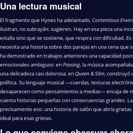
Una lectura musical
El fragmento que Hynes ha adelantado,
Contentious Envi
ilustran, no subrayán: sugieren. Hay en esa pieza una in
estalla sino que se sostiene, que respira con dificultad. 
necesita una historia sobre dos parejas en una cena qu
ha demostrado en trabajos anteriores una capacidad poc
emocionales ambiguos: en
Passing
, la música acompañaba 
una delicadeza casi dolorosa; en
Queen & Slim
, construyó 
política. Su lenguaje musical —cuerdas, texturas electrón
desaparecen como pensamientos a medias— encaja de man
cuenta historias pequeñas con consecuencias grandes. La
precisamente eso: una historia de salón que abría grieta
ideal para esas grietas.
Lo que conviene observar ahor