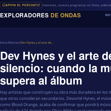
APOYA EL PODCAST
Próximamente, ¡nuevos programas en iVoox, además de algo dif
EXPLORADORES
DE ONDAS
NO
Inicio
›
Noticias
›
Dev Hynes y el arte de…
Dev Hynes y el arte 
silencio: cuando la m
supera al álbum
Hay artistas que construyen su obra más duradera en los 
que otros consideran secundarios. Devonté Hynes, el músi
como Blood Orange, acaba de confirmar que pondrá música 
película de A24 dirigida por Olivia Wilde y protagonizada p