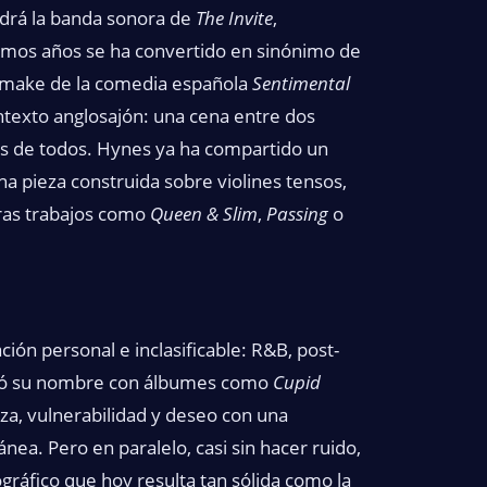
rá la banda sonora de
The Invite
,
ltimos años se ha convertido en sinónimo de
remake de la comedia española
Sentimental
contexto anglosajón: una cena entre dos
zas de todos. Hynes ya ha compartido un
una pieza construida sobre violines tensos,
tras trabajos como
Queen & Slim
,
Passing
o
ón personal e inclasificable: R&B, post-
uyó su nombre con álbumes como
Cupid
aza, vulnerabilidad y deseo con una
ea. Pero en paralelo, casi sin hacer ruido,
ráfico que hoy resulta tan sólida como la