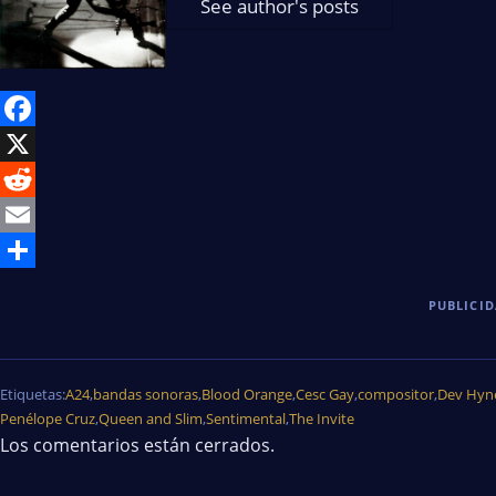
See author's posts
Facebook
X
Reddit
Email
Share
PUBLICI
Etiquetas:
A24
,
bandas sonoras
,
Blood Orange
,
Cesc Gay
,
compositor
,
Dev Hyn
Penélope Cruz
,
Queen and Slim
,
Sentimental
,
The Invite
Los comentarios están cerrados.