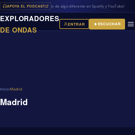
APOYA EL PODCAST
as en iVoox, además de algo diferente en Spotify y YouTube!
EXPLORADORES
ESCUCHAR
ENTRAR
DE ONDAS
Inicio
›
Madrid
Madrid