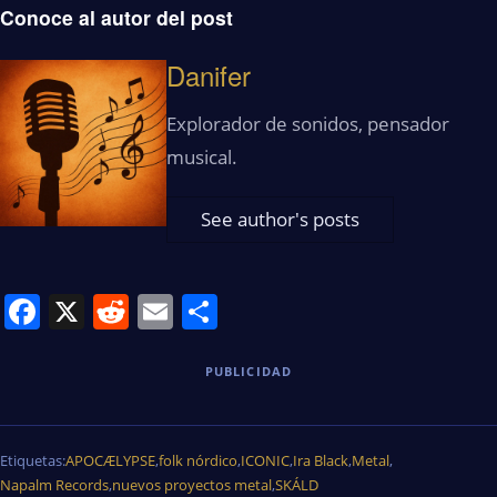
Conoce al autor del post
Danifer
Explorador de sonidos, pensador
musical.
See author's posts
Facebook
X
Reddit
Email
Share
PUBLICIDAD
Etiquetas:
APOCÆLYPSE
,
folk nórdico
,
ICONIC
,
Ira Black
,
Metal
,
Napalm Records
,
nuevos proyectos metal
,
SKÁLD