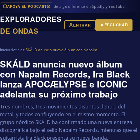
APOYA EL PODCAST
mas en iVoox, además de algo diferente en Spotify y YouTube!
EXPLORADORES
ESCUCHAR
ENTRAR
DE ONDAS
Inicio
›
Noticias
›
SKÁLD anuncia nuevo álbum con Napalm…
SKÁLD anuncia nuevo álbum
con Napalm Records, Ira Black
lanza APOCÆLYPSE e ICONIC
adelanta su próximo trabajo
Tres nombres, tres movimientos distintos dentro del
metal, y todos confluyendo en el mismo momento. El
grupo nórdico SKÁLD ha confirmado una nueva entrega
discográfica bajo el sello Napalm Records, mientras que el
guitarrista Ira Black presenta su nueva banda,