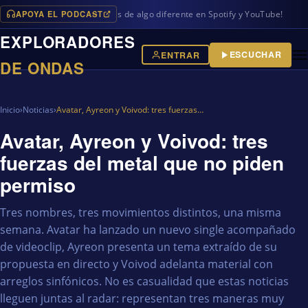
APOYA EL PODCAST
ramas en iVoox, además de algo diferente en Spotify y YouTube!
EXPLORADORES
ESCUCHAR
ENTRAR
DE ONDAS
Inicio
›
Noticias
›
Avatar, Ayreon y Voivod: tres fuerzas…
Avatar, Ayreon y Voivod: tres
fuerzas del metal que no piden
permiso
Tres nombres, tres movimientos distintos, una misma
semana. Avatar ha lanzado un nuevo single acompañado
de videoclip, Ayreon presenta un tema extraído de su
propuesta en directo y Voivod adelanta material con
arreglos sinfónicos. No es casualidad que estas noticias
lleguen juntas al radar: representan tres maneras muy