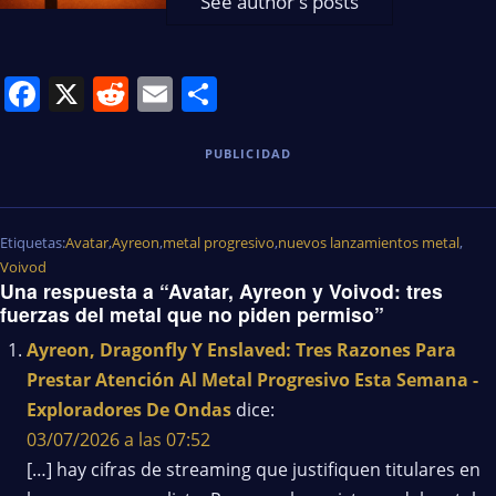
See author's posts
Facebook
X
Reddit
Email
Share
PUBLICIDAD
Etiquetas:
Avatar
,
Ayreon
,
metal progresivo
,
nuevos lanzamientos metal
,
Voivod
Una respuesta a “Avatar, Ayreon y Voivod: tres
fuerzas del metal que no piden permiso”
Ayreon, Dragonfly Y Enslaved: Tres Razones Para
Prestar Atención Al Metal Progresivo Esta Semana -
Exploradores De Ondas
dice:
03/07/2026 a las 07:52
[…] hay cifras de streaming que justifiquen titulares en