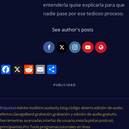
entenderla quise explicarla para que
nadie pase por ese tedioso proceso.
See author's posts
Facebook
X
Reddit
Email
Share
PUBLICIDAD
Etiquetas:
Adobe Audition
,
audacity
,
blog
,
código abierto
,
edición de audio
,
efectos
,
GarageBand
,
grabación
,
grabación y edición de audio
,
gratuito
,
herramientas avanzadas
,
interfaz de usuario
,
mezcla
,
pistas
,
podcast
,
principiantes
,
Pro Tools
,
programas
,
tutoriales en línea