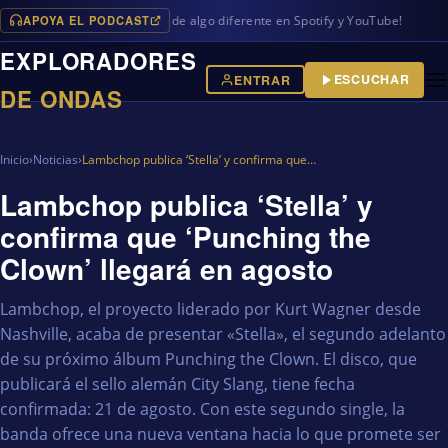
APOYA EL PODCAST
mas en iVoox, además de algo diferente en Spotify y YouTube!
EXPLORADORES
ESCUCHAR
ENTRAR
DE ONDAS
Inicio
›
Noticias
›
Lambchop publica ‘Stella’ y confirma que…
Lambchop publica ‘Stella’ y
confirma que ‘Punching the
Clown’ llegará en agosto
Lambchop, el proyecto liderado por Kurt Wagner desde
Nashville, acaba de presentar «Stella», el segundo adelanto
de su próximo álbum Punching the Clown. El disco, que
publicará el sello alemán City Slang, tiene fecha
confirmada: 21 de agosto. Con este segundo single, la
banda ofrece una nueva ventana hacia lo que promete ser