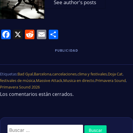
See author's posts
Facebook
X
Reddit
Email
Share
PUBLICIDAD
Etiquetas:
Bad Gyal
,
Barcelona
,
cancelaciones
,
clima y festivales
,
Doja Cat
,
festivales de música
,
Massive Attack
,
Musica en directo
,
Primavera Sound
,
Primavera Sound 2026
Los comentarios están cerrados.
Buscar: