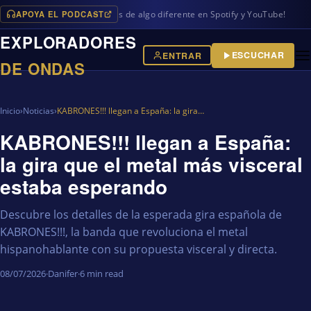
APOYA EL PODCAST
gramas en iVoox, además de algo diferente en Spotify y YouTube!
EXPLORADORES
ESCUCHAR
ENTRAR
DE ONDAS
Inicio
›
Noticias
›
KABRONES!!! llegan a España: la gira…
KABRONES!!! llegan a España:
la gira que el metal más visceral
estaba esperando
Descubre los detalles de la esperada gira española de
KABRONES!!!, la banda que revoluciona el metal
hispanohablante con su propuesta visceral y directa.
08/07/2026
·
Danifer
·
6 min read