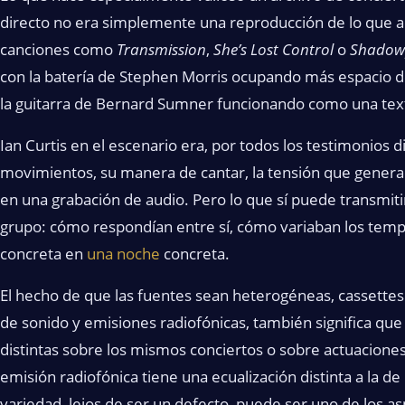
directo no era simplemente una reproducción de lo que ap
canciones como
Transmission
,
She’s Lost Control
o
Shadow
con la batería de Stephen Morris ocupando más espacio del
la guitarra de Bernard Sumner funcionando como una tex
Ian Curtis en el escenario era, por todos los testimonios dis
movimientos, su manera de cantar, la tensión que gener
en una grabación de audio. Pero lo que sí puede transmitir
grupo: cómo respondían entre sí, cómo variaban los tempo
concreta en
una noche
concreta.
El hecho de que las fuentes sean heterogéneas, cassettes
de sonido y emisiones radiofónicas, también significa qu
distintas sobre los mismos conciertos o sobre actuacione
emisión radiofónica tiene una ecualización distinta a la d
variedad, lejos de ser un defecto, puede ser uno de los a