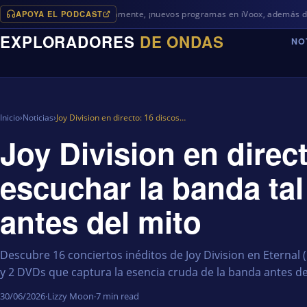
APOYA EL PODCAST
Próximamente, ¡nuevos programas en iVoox, además de algo diferent
EXPLORADORES
DE ONDAS
NO
Inicio
›
Noticias
›
Joy Division en directo: 16 discos…
Joy Division en direc
escuchar la banda ta
antes del mito
Descubre 16 conciertos inéditos de Joy Division en Eternal (
y 2 DVDs que captura la esencia cruda de la banda antes de 
30/06/2026
·
Lizzy Moon
·
7 min read