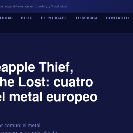
e en Spotify y YouTube!
TICIAS
BLOG
EL PODCAST
TU MÚSICA
CONTACTO
apple Thief,
he Lost: cuatro
l metal europeo
or común: el metal
 conversación más allá de