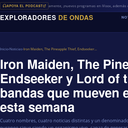
APOYA EL PODCAST
Próximamente, ¡nuevos programas en iVoox, además de algo diferent
EXPLORADORES
DE ONDAS
NO
Inicio
›
Noticias
›
Iron Maiden, The Pineapple Thief, Endseeker…
Iron Maiden, The Pine
Endseeker y Lord of t
bandas que mueven e
esta semana
Cuatro nombres, cuatro noticias distintas y un denominad
europeo sigue siendo un organismo vivo, capaz de generar