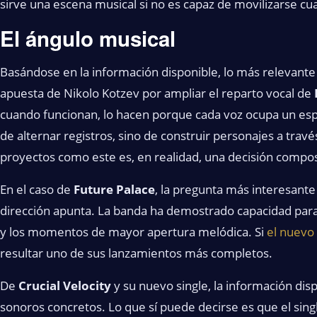
sirve una escena musical si no es capaz de movilizarse c
El ángulo musical
Basándose en la información disponible, lo más relevante 
apuesta de Nikolo Kotzev por ampliar el reparto vocal de
cuando funcionan, lo hacen porque cada voz ocupa un espa
de alternar registros, sino de construir personajes a trav
proyectos como este es, en realidad, una decisión compos
En el caso de
Future Palace
, la pregunta más interesante
dirección apunta. La banda ha demostrado capacidad para
y los momentos de mayor apertura melódica. Si
el nuevo
resultar uno de sus lanzamientos más completos.
De
Crucial Velocity
y su nuevo single, la información dis
sonoros concretos. Lo que sí puede decirse es que el sin