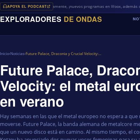
APOYA EL PODCAST
Próximamente, ¡nuevos programas en iVoox, además de algo diferen
EXPLORADORES
DE ONDAS
NO
Inicio
›
Noticias
›
Future Palace, Draconia y Crucial Velocity:…
Future Palace, Dracon
Velocity: el metal eu
en verano
Hay semanas en las que el metal europeo no espera a que 
moverse. Future Palace, la banda alemana de metalcore me
que un nuevo disco está en camino. Al mismo tiempo, el c
Kotzev ha anunciado dos nuevas voces femeninas para su 