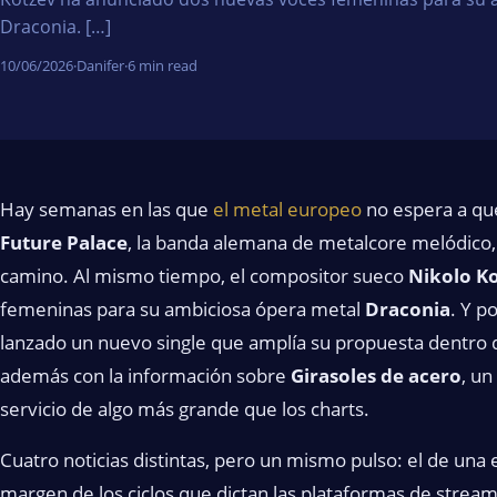
Draconia. […]
10/06/2026
·
Danifer
·
6 min read
Hay semanas en las que
el metal europeo
no espera a qu
Future Palace
, la banda alemana de metalcore melódico
camino. Al mismo tiempo, el compositor sueco
Nikolo K
femeninas para su ambiciosa ópera metal
Draconia
. Y p
lanzado un nuevo single que amplía su propuesta dentro d
además con la información sobre
Girasoles de acero
, un
servicio de algo más grande que los charts.
Cuatro noticias distintas, pero un mismo pulso: el de una 
margen de los ciclos que dictan las plataformas de stream