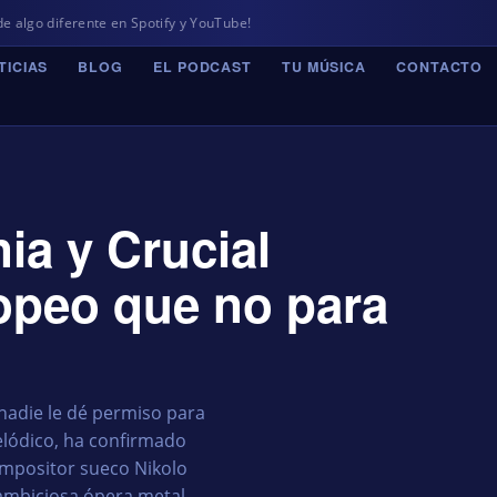
te en Spotify y YouTube!
TICIAS
BLOG
EL PODCAST
TU MÚSICA
CONTACTO
ia y Crucial
ropeo que no para
nadie le dé permiso para
lódico, ha confirmado
ompositor sueco Nikolo
ambiciosa ópera metal