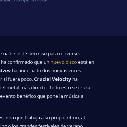
e nadie le dé permiso para moverse.
, ha confirmado que un
nuevo disco
está en
otzev
ha anunciado dos nuevas voces
or si fuera poco,
Crucial Velocity
ha
el metal más directo. Todo esto se cruza
 evento benéfico que pone la música al
escena que trabaja a su propio ritmo, al
ing o los grandes festivales de verano.