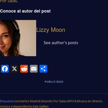
Por Salas
.
Conoce al autor del post
Lizzy Moon
See author's posts
Facebook
X
Reddit
Email
Share
PUBLICIDAD
Etiquetas:
conciertos Madrid
,
Girando Por Salas
,
GPS16
,
Musica en directo
,
música independiente
,
Sala Galileo