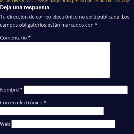
McDonald's
,
música
,
neve
,
ondas
,
podcast
,
producción
,
produccion
,
SSL
,
viaje
Deja una respuesta
Tu dirección de correo electrónico no será publicada.
Los
campos obligatorios están marcados con
*
Comentario
*
Nombre
*
Correo electrónico
*
Web