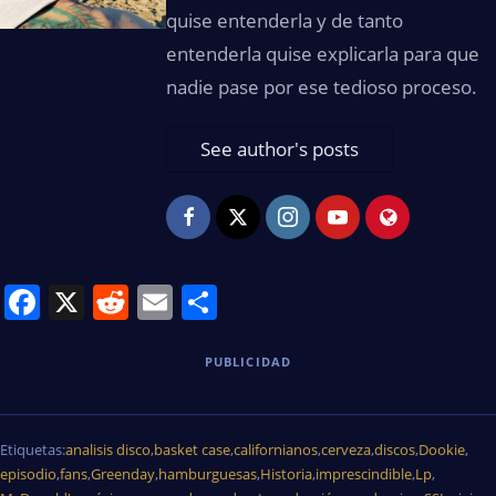
quise entenderla y de tanto
entenderla quise explicarla para que
nadie pase por ese tedioso proceso.
See author's posts
Facebook
X
Reddit
Email
Share
PUBLICIDAD
Etiquetas:
analisis disco
,
basket case
,
californianos
,
cerveza
,
discos
,
Dookie
,
episodio
,
fans
,
Greenday
,
hamburguesas
,
Historia
,
imprescindible
,
Lp
,