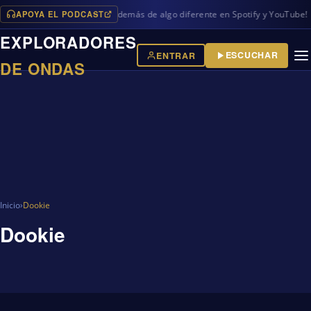
APOYA EL PODCAST
vos programas en iVoox, además de algo diferente en Spotify y YouTube!
EXPLORADORES
ESCUCHAR
ENTRAR
DE ONDAS
Inicio
›
Dookie
Dookie