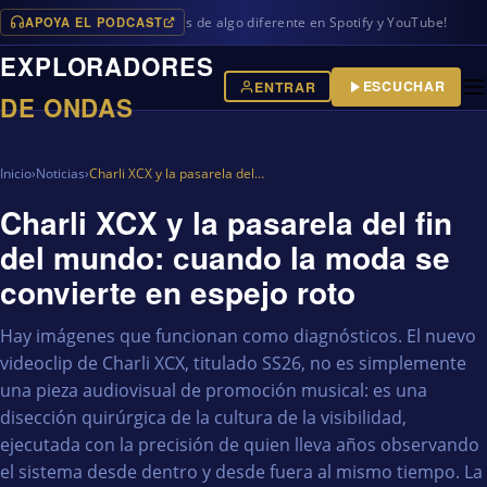
APOYA EL PODCAST
ramas en iVoox, además de algo diferente en Spotify y YouTube!
EXPLORADORES
ESCUCHAR
ENTRAR
DE ONDAS
Inicio
›
Noticias
›
Charli XCX y la pasarela del…
Charli XCX y la pasarela del fin
del mundo: cuando la moda se
convierte en espejo roto
Hay imágenes que funcionan como diagnósticos. El nuevo
videoclip de Charli XCX, titulado SS26, no es simplemente
una pieza audiovisual de promoción musical: es una
disección quirúrgica de la cultura de la visibilidad,
ejecutada con la precisión de quien lleva años observando
el sistema desde dentro y desde fuera al mismo tiempo. La