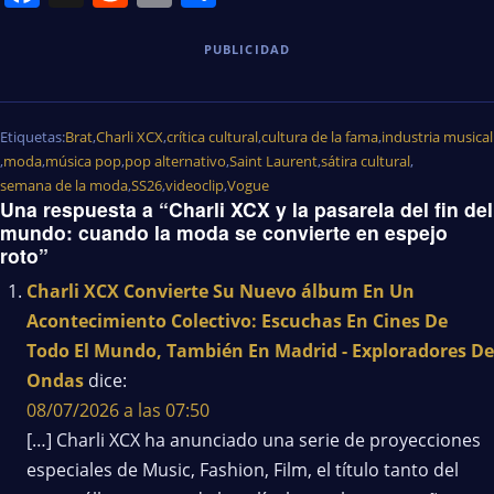
PUBLICIDAD
Etiquetas:
Brat
,
Charli XCX
,
crítica cultural
,
cultura de la fama
,
industria musical
,
moda
,
música pop
,
pop alternativo
,
Saint Laurent
,
sátira cultural
,
semana de la moda
,
SS26
,
videoclip
,
Vogue
Una respuesta a “Charli XCX y la pasarela del fin del
mundo: cuando la moda se convierte en espejo
roto”
Charli XCX Convierte Su Nuevo álbum En Un
Acontecimiento Colectivo: Escuchas En Cines De
Todo El Mundo, También En Madrid - Exploradores De
Ondas
dice:
08/07/2026 a las 07:50
[…] Charli XCX ha anunciado una serie de proyecciones
especiales de Music, Fashion, Film, el título tanto del