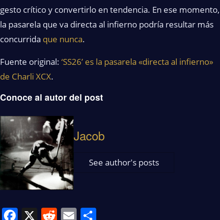
gesto crítico y convertirlo en tendencia. En ese momento,
la pasarela que va directa al infierno podría resultar más
concurrida
que nunca
.
Fuente original:
‘SS26’ es la pasarela «directa al infierno»
de Charli XCX
.
Conoce al autor del post
Jacob
See author's posts
Facebook
X
Reddit
Email
Share