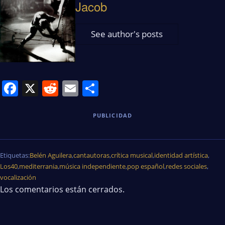
Jacob
See author's posts
Facebook
X
Reddit
Email
Share
PUBLICIDAD
Etiquetas:
Belén Aguilera
,
cantautoras
,
crítica musical
,
identidad artística
,
Los40
,
mediterrania
,
música independiente
,
pop español
,
redes sociales
,
vocalización
Los comentarios están cerrados.