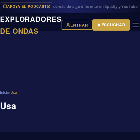
APOYA EL PODCAST
vos programas en iVoox, además de algo diferente en Spotify y YouTube!
EXPLORADORES
ESCUCHAR
ENTRAR
DE ONDAS
Inicio
›
Usa
Usa