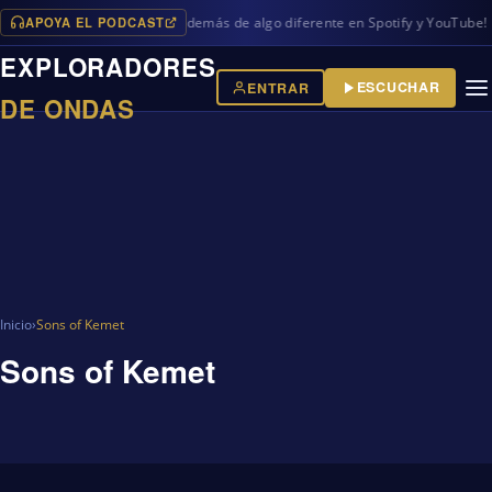
APOYA EL PODCAST
vos programas en iVoox, además de algo diferente en Spotify y YouTube!
EXPLORADORES
ESCUCHAR
ENTRAR
DE ONDAS
Inicio
›
Sons of Kemet
Sons of Kemet